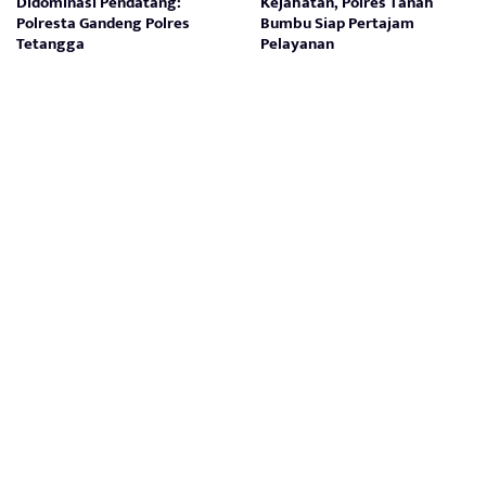
Didominasi Pendatang:
Kejahatan, Polres Tanah
Polresta Gandeng Polres
Bumbu Siap Pertajam
Tetangga
Pelayanan