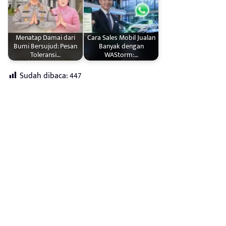
Menatap Damai dari
Cara Sales Mobil Jualan
Bumi Bersujud: Pesan
Banyak dengan
Toleransi…
WAStorm:…
Sudah dibaca:
447