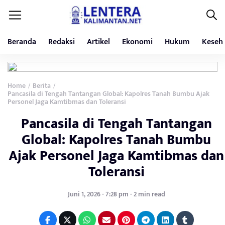
Beranda
Redaksi
Artikel
Ekonomi
Hukum
Keseh
Home
Berita
/
/
Pancasila di Tengah Tantangan Global: Kapolres Tanah Bumbu Ajak
Personel Jaga Kamtibmas dan Toleransi
Pancasila di Tengah Tantangan
Global: Kapolres Tanah Bumbu
Ajak Personel Jaga Kamtibmas dan
Toleransi
Juni 1, 2026 - 7:28 pm - 2 min read