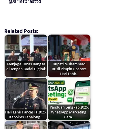
@ariefprasttd
Related Posts:
Menjaga Tunas Bangsa
Bupati Muhammad
di Tengah Badai Digital:
Rusli Pimpin Upacara
…
Hari Lahir…
Panduan Lengkap 2026,
Hari Lahir Pancasila 2026:
WhatsApp Marketing:
Kapolres Tabalong…
Cara…