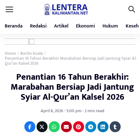
Beranda
Redaksi
Artikel
Ekonomi
Hukum
Keseh
Home
Barito kuala
/
/
Penantian 16 Tahun Berakhir: Marabahan Bersiap Jadi Jantung Syiar Al-
Qur’an Kalsel 2026
Penantian 16 Tahun Berakhir:
Marabahan Bersiap Jadi Jantung
Syiar Al-Qur’an Kalsel 2026
April 8, 2026 - 5:00 pm - 2 min read