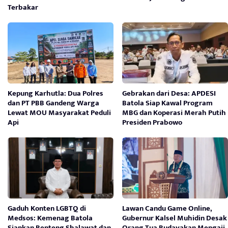
Terbakar
Kepung Karhutla: Dua Polres
Gebrakan dari Desa: APDESI
dan PT PBB Gandeng Warga
Batola Siap Kawal Program
Lewat MOU Masyarakat Peduli
MBG dan Koperasi Merah Putih
Api
Presiden Prabowo
Gaduh Konten LGBTQ di
Lawan Candu Game Online,
Medsos: Kemenag Batola
Gubernur Kalsel Muhidin Desak
Siapkan Benteng Shalawat dan
Orang Tua Budayakan Mengaji