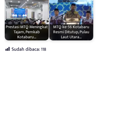
Prestasi MTQ Meningkat
MTQ ke-56 Kotabaru
Tajam, Pemkab
Resmi Ditutup, Pulau
Kotabaru…
Laut Utara…
Sudah dibaca:
118