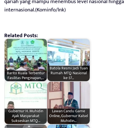
qariah yang mampu menembus level nasional hingga
internasional.(Kominfo/lnk)
Related Posts:
Batola Resmi Jadi Tuan
Barito Kuala Terbentur
Rumah MTQ Nasional
Fasilitas Penginapan,…
ke-37…
Gubernur H. Muhidin
Lawan Candu Game
Ajak Masyarakat
Online, Gubernur Kalsel
Sukseskan MTQ…
Muhidin…