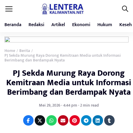
Beranda
Redaksi
Artikel
Ekonomi
Hukum
Keseh
Home
Berita
/
/
PJ Sekda Murung Raya Dorong Kemitraan Media untuk Informasi
Berimbang dan Berdampak Nyata
PJ Sekda Murung Raya Dorong
Kemitraan Media untuk Informasi
Berimbang dan Berdampak Nyata
Mei 29, 2026 - 4:44 pm - 2 min read