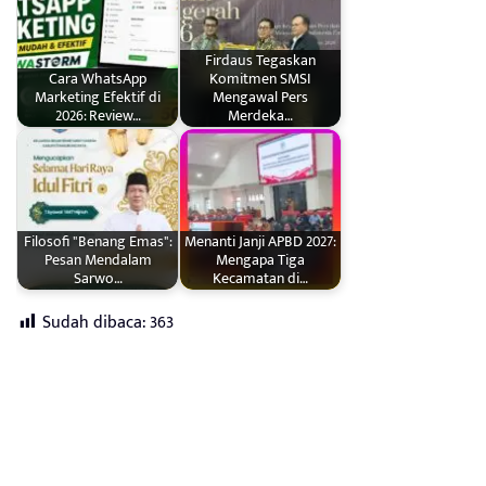
Firdaus Tegaskan
Cara WhatsApp
Komitmen SMSI
Marketing Efektif di
Mengawal Pers
2026: Review…
Merdeka…
Filosofi "Benang Emas":
Menanti Janji APBD 2027:
Pesan Mendalam
Mengapa Tiga
Sarwo…
Kecamatan di…
Sudah dibaca:
363