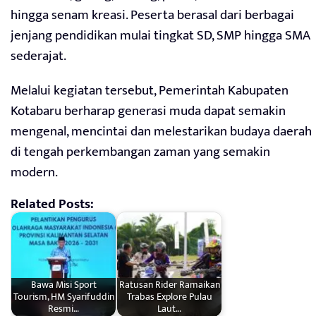
hingga senam kreasi. Peserta berasal dari berbagai
jenjang pendidikan mulai tingkat SD, SMP hingga SMA
sederajat.
Melalui kegiatan tersebut, Pemerintah Kabupaten
Kotabaru berharap generasi muda dapat semakin
mengenal, mencintai dan melestarikan budaya daerah
di tengah perkembangan zaman yang semakin
modern.
Related Posts:
Bawa Misi Sport
Ratusan Rider Ramaikan
Tourism, HM Syarifuddin
Trabas Explore Pulau
Resmi…
Laut…