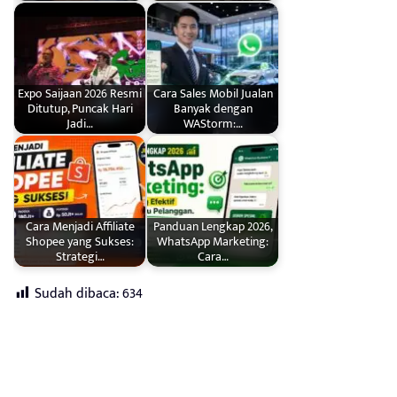
Expo Saijaan 2026 Resmi
Cara Sales Mobil Jualan
Ditutup, Puncak Hari
Banyak dengan
Jadi…
WAStorm:…
Cara Menjadi Affiliate
Panduan Lengkap 2026,
Shopee yang Sukses:
WhatsApp Marketing:
Strategi…
Cara…
Sudah dibaca:
634