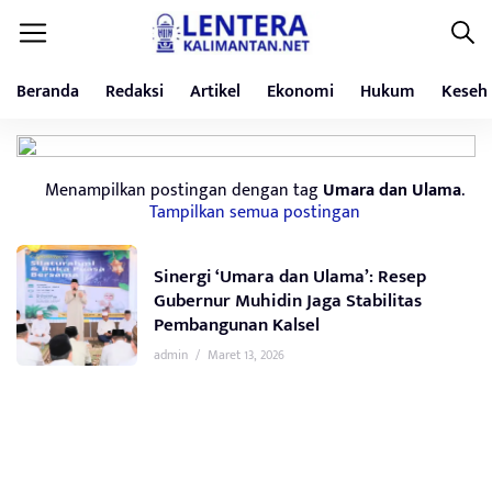
Beranda
Redaksi
Artikel
Ekonomi
Hukum
Keseh
Menampilkan postingan dengan tag
Umara dan Ulama
.
Tampilkan semua postingan
Sinergi ‘Umara dan Ulama’: Resep
Gubernur Muhidin Jaga Stabilitas
Pembangunan Kalsel
admin
/
Maret 13, 2026