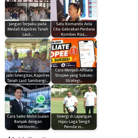
Jangan Terpaku pada
Satu Komando Asta
Medali: Kapolres Tanah
Cita: Gebrakan Perdana
Laut…
Kombes Riza…
Cara Menjadi Affiliate
Jalin Sinergitas, Kapolres
Shopee yang Sukses:
Tanah Laut Sambangi…
Strategi…
Cara Sales Mobil Jualan
Sinergi di Lapangan
Banyak dengan
Hijau: Laga Sengit
WAStorm:…
Pemda vs…