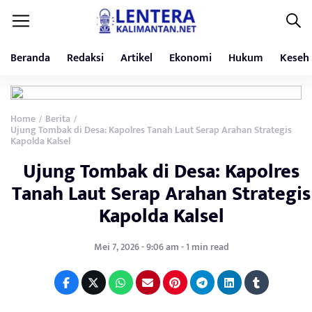
Beranda
Redaksi
Artikel
Ekonomi
Hukum
Keseh
Home
Berita
/
/
Ujung Tombak di Desa: Kapolres Tanah Laut Serap Arahan Strategis
Kapolda Kalsel
Ujung Tombak di Desa: Kapolres
Tanah Laut Serap Arahan Strategis
Kapolda Kalsel
Mei 7, 2026 - 9:06 am - 1 min read