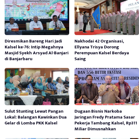
Diresmikan Bareng Hari Jadi
Nakhodai 42 Organisasi,
Kalsel ke-76: Intip Megahnya
Ellyana Trisya Dorong
Masjid Syekh Arsyad Al-Banjari
Perempuan Kalsel Berdaya
di Banjarbaru
Saing
Sulut Stunting Lewat Pangan
Dugaan Bisnis Narkoba
Lokal: Balangan Kawinkan Dua
Jaringan Fredy Pratama Sasar
Gelar di Lomba PKK Kalsel
Pekerja Tambang Kalsel, Rp311
Miliar Dimusnahkan