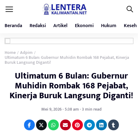
Beranda
Redaksi
Artikel
Ekonomi
Hukum
Keseh
Home
Adpim
/
/
Ultimatum 6 Bulan: Gubernur Muhidin Rombak 168 Pejabat, Kinerja
Buruk Langsung Diganti!
Ultimatum 6 Bulan: Gubernur
Muhidin Rombak 168 Pejabat,
Kinerja Buruk Langsung Diganti!
Mei 9, 2026 - 5:38 am - 3 min read