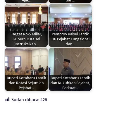
Ajak…
dan…
Target Rp75 Miliar,
Pemprov Kalsel Lantik
Gubernur Kalsel
116 Pejabat Fungsional
Instruksikan…
dan…
Bupati Kotabaru Lantik
Bupati Kotabaru Lantik
dan Rotasi Sejumlah
dan Kukuhkan Pejabat,
Pejabat…
Perkuat…
Sudah dibaca:
426