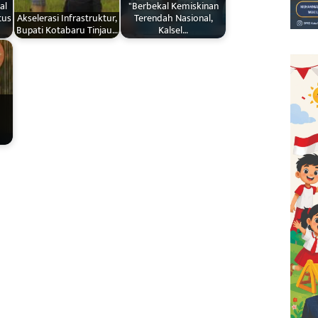
al
"Berbekal Kemiskinan
tus
Akselerasi Infrastruktur,
Terendah Nasional,
Bupati Kotabaru Tinjau…
Kalsel…