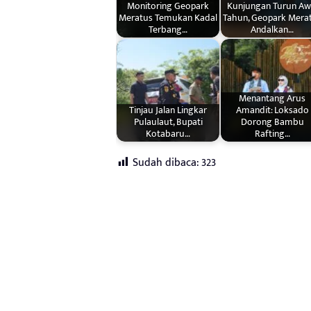
Monitoring Geopark
Kunjungan Turun Aw
Meratus Temukan Kadal
Tahun, Geopark Mera
Terbang…
Andalkan…
Menantang Arus
Tinjau Jalan Lingkar
Amandit: Loksado
Pulaulaut, Bupati
Dorong Bambu
Kotabaru…
Rafting…
Sudah dibaca:
323