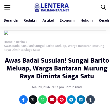
Beranda
Redaksi
Artikel
Ekonomi
Hukum
Keseh
Home
Berita
/
/
Awas Badai Susulan! Sungai Barito Meluap, Warga Bantaran Murung
Raya Diminta Siaga Satu
Awas Badai Susulan! Sungai Barito
Meluap, Warga Bantaran Murung
Raya Diminta Siaga Satu
Mei 20, 2026 - 9:37 pm - 2 min read