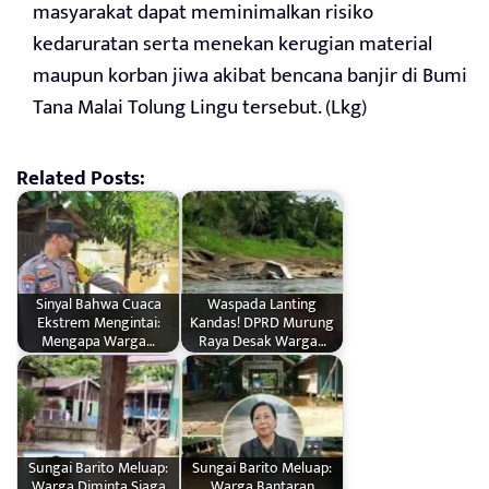
masyarakat dapat meminimalkan risiko
kedaruratan serta menekan kerugian material
maupun korban jiwa akibat bencana banjir di Bumi
Tana Malai Tolung Lingu tersebut. (Lkg)
Related Posts:
Sinyal Bahwa Cuaca
Waspada Lanting
Ekstrem Mengintai:
Kandas! DPRD Murung
Mengapa Warga…
Raya Desak Warga…
Sungai Barito Meluap:
Sungai Barito Meluap:
Warga Diminta Siaga
Warga Bantaran