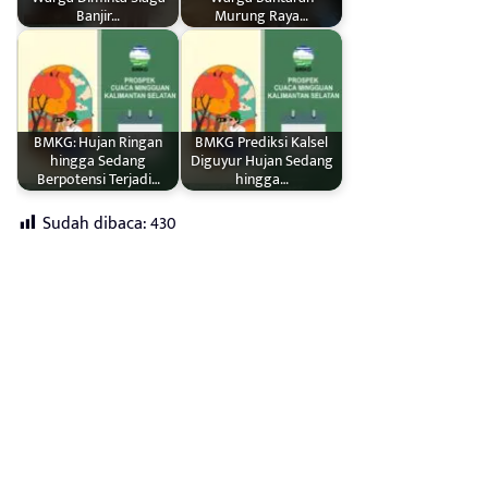
Banjir…
Murung Raya…
BMKG: Hujan Ringan
BMKG Prediksi Kalsel
hingga Sedang
Diguyur Hujan Sedang
Berpotensi Terjadi…
hingga…
Sudah dibaca:
430