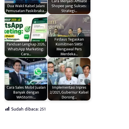
Cara Menjadi Affiliate
Dua Wakil Kalsel Jalani
Shopee yang Sukses:
Pemusatan Paskibraka…
Strategi…
Firdaus Tegaskan
Panduan Lengkap 2026,
Komitmen SMSI
WhatsApp Marketing:
Mengawal Pers
Cara…
Merdeka…
Cara Sales Mobil Jualan
Implementasi Inpres
Banyak dengan
2/2021, Gubernur Kalsel
WAStorm:…
Dorong…
Sudah dibaca:
251