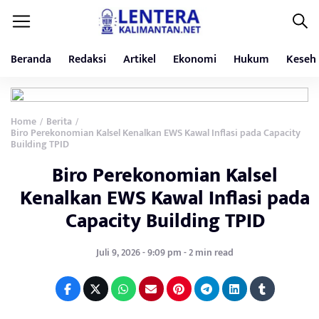
Beranda
Redaksi
Artikel
Ekonomi
Hukum
Keseh
Home
Berita
/
/
Biro Perekonomian Kalsel Kenalkan EWS Kawal Inflasi pada Capacity
Building TPID
Biro Perekonomian Kalsel
Kenalkan EWS Kawal Inflasi pada
Capacity Building TPID
Juli 9, 2026 - 9:09 pm - 2 min read