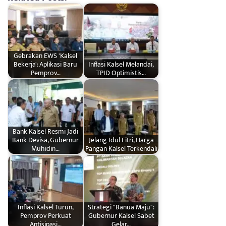
Gebrakan EWS 'Kalsel
Bekerja': Aplikasi Baru
Inflasi Kalsel Melandai,
Pemprov…
TPID Optimistis…
Bank Kalsel Resmi Jadi
Bank Devisa, Gubernur
Jelang Idul Fitri, Harga
Muhidin…
Pangan Kalsel Terkendali
Inflasi Kalsel Turun,
Strategi "Banua Maju":
Pemprov Perkuat
Gubernur Kalsel Sabet
Antisipasi…
Gelar…