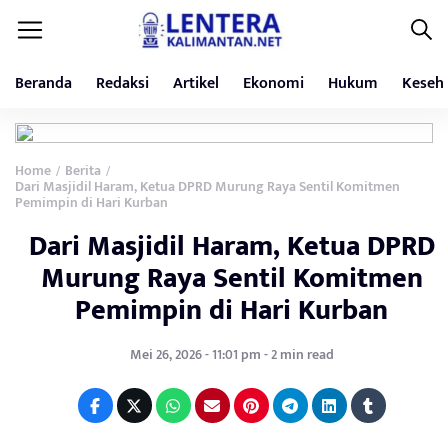
Beranda
Redaksi
Artikel
Ekonomi
Hukum
Keseh
Home
Berita
/
/
Dari Masjidil Haram, Ketua DPRD Murung Raya Sentil Komitmen
Pemimpin di Hari Kurban
Dari Masjidil Haram, Ketua DPRD
Murung Raya Sentil Komitmen
Pemimpin di Hari Kurban
Mei 26, 2026 - 11:01 pm - 2 min read