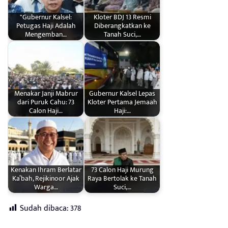
"Gubernur Kalsel:
Kloter BDJ 13 Resmi
Petugas Haji Adalah
Diberangkatkan ke
Mengemban…
Tanah Suci,…
Menakar Janji Mabrur
Gubernur Kalsel Lepas
dari Puruk Cahu: 73
Kloter Pertama Jemaah
Calon Haji…
Haji:…
Kenakan Ihram Berlatar
73 Calon Haji Murung
Ka’bah, Rejikinoor Ajak
Raya Bertolak ke Tanah
Warga…
Suci,…
Sudah dibaca:
378