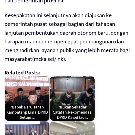
dan pemerintah provinsi.
Kesepakatan ini selanjutnya akan diajukan ke
pemerintah pusat sebagai bagian dari tahapan
lanjutan pembentukan daerah otonom baru, dengan
harapan mampu mempercepat pembangunan dan
menghadirkan layanan publik yang lebih merata bagi
masyarakat(mckalsel/lnk).
Related Posts:
"Babak Baru Tanah
"Bukan Sekadar
Kambatang Lima: DPRD
Catatan, Rekomendasi
Setuju,…
DPRD Kalsel Jadi…