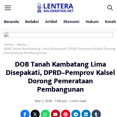
Beranda
Redaksi
Artikel
Ekonomi
Hukum
Keseh
Home
Berita
/
/
DOB Tanah Kambatang Lima Disepakati, DPRD–Pemprov Kalsel Dorong
Pemerataan Pembangunan
DOB Tanah Kambatang Lima
Disepakati, DPRD–Pemprov Kalsel
Dorong Pemerataan
Pembangunan
Mei 5, 2026 - 7:08 pm - 2 min read