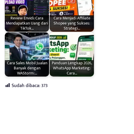
Review Envidi: Cara
Cara Menjadi Affiliate
Mendapatkan Uang dari
Shopee yang Sukses:
TikTok…
Strategi…
Cara Sales Mobil Jualan
Panduan Lengkap 2026,
Banyak dengan
WhatsApp Marketing:
WAStorm:…
Cara…
Sudah dibaca:
373