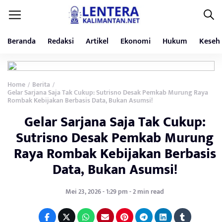
Beranda
Redaksi
Artikel
Ekonomi
Hukum
Keseh
Home
Berita
/
/
Gelar Sarjana Saja Tak Cukup: Sutrisno Desak Pemkab Murung Raya
Rombak Kebijakan Berbasis Data, Bukan Asumsi!
Gelar Sarjana Saja Tak Cukup:
Sutrisno Desak Pemkab Murung
Raya Rombak Kebijakan Berbasis
Data, Bukan Asumsi!
Mei 23, 2026 - 1:29 pm - 2 min read