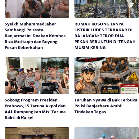
Syeikh Muhammad Jaber
RUMAH KOSONG TANPA
Sambangi Polresta
LISTRIK LUDES TERBAKAR DI
Banjarmasin: Doakan Kombes
BALANGAN: TEROR DUA
Riza Muttaqin dan Boyong
PEKAN BERUNTUN DI TENGAH
Pesan Keberkahan
MUSIM KERING
Sokong Program Presiden
Taruhan Nyawa di Bak Terbuka:
Prabowo, 15 Taruna Akpol dan
Polisi Banjarbaru Ambil
AAL Rampungkan Misi Taruna
Tindakan Tegas
Bakti di Kalsel