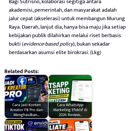
Bagi Sutrisno, kolaborasi segitiga antara
akademisi, pemerintah, dan masyarakat adalah
jalur cepat (akselerasi) untuk membangun Murung
Raya. Daerah, lanjut dia, hanya bisa maju jika setiap
kebijakan publik dilahirkan melalui riset berbasis
bukti (
evidence-based policy
), bukan sekadar
berdasarkan asumsi elite birokrasi. (Lkg)
Related Posts:
Cara Jadi Konten
Cara WhatsApp
Kreator FB Pro dan
Marketing Efektif di
Menghasilkan…
2026: Review…