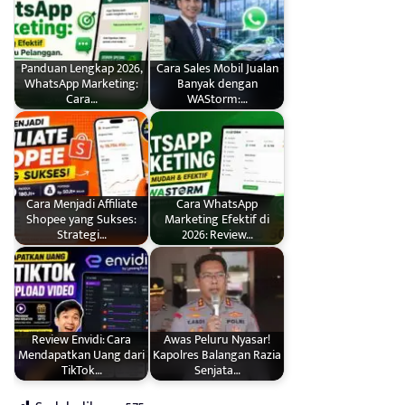
Panduan Lengkap 2026,
Cara Sales Mobil Jualan
WhatsApp Marketing:
Banyak dengan
Cara…
WAStorm:…
Cara Menjadi Affiliate
Cara WhatsApp
Shopee yang Sukses:
Marketing Efektif di
Strategi…
2026: Review…
Review Envidi: Cara
Awas Peluru Nyasar!
Mendapatkan Uang dari
Kapolres Balangan Razia
TikTok…
Senjata…