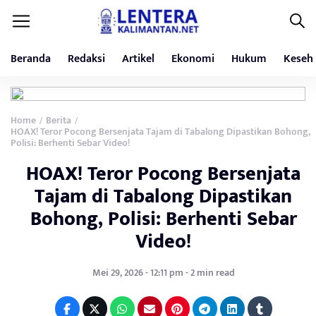
Beranda
Redaksi
Artikel
Ekonomi
Hukum
Keseh
Home
Berita
/
/
HOAX! Teror Pocong Bersenjata Tajam di Tabalong Dipastikan Bohong,
Polisi: Berhenti Sebar Video!
HOAX! Teror Pocong Bersenjata
Tajam di Tabalong Dipastikan
Bohong, Polisi: Berhenti Sebar
Video!
Mei 29, 2026 - 12:11 pm - 2 min read