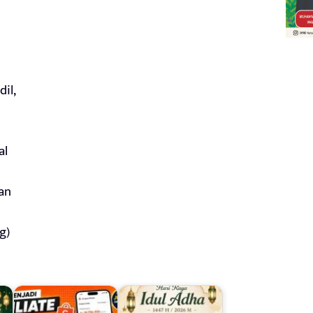
il,
al
an
g)