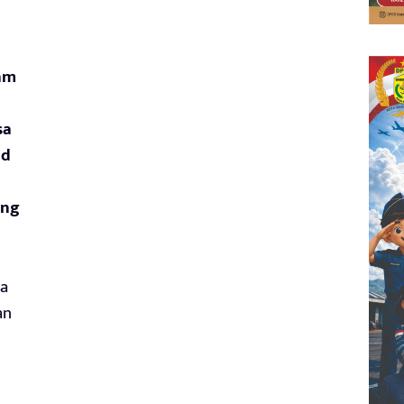
lam
sa
id
ang
ya
an