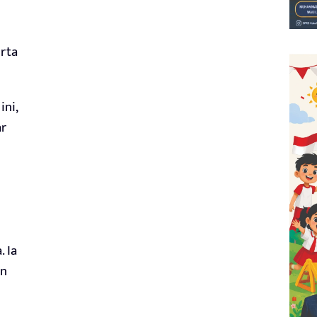
rta
ini,
ar
 Ia
an