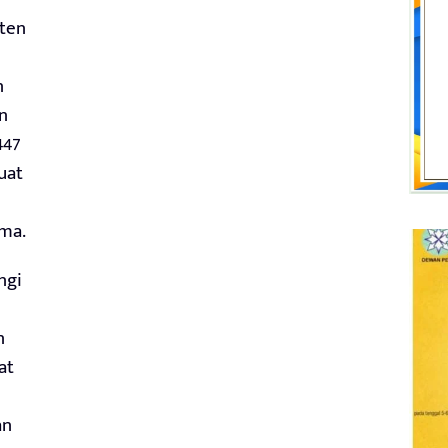
aten
n
n
447
uat
ma.
ngi
n
at
an