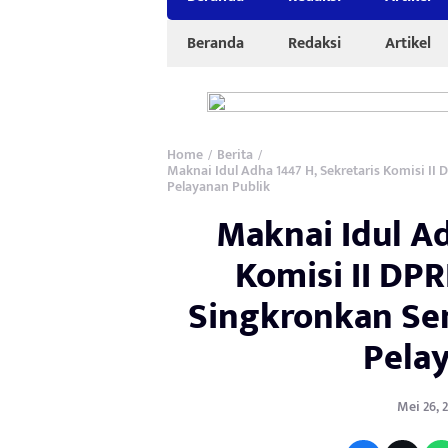
Beranda
Redaksi
Artikel
Home
Berita
/
/
Maknai Idul Adha 1447 H, Sekretaris Komisi 
Pelayanan Publik
Maknai Idul Ad
Komisi II DP
Singkronkan Se
Pela
Mei 26, 