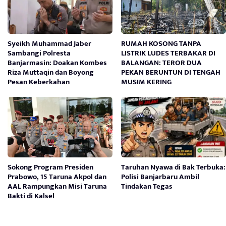
Syeikh Muhammad Jaber
RUMAH KOSONG TANPA
Sambangi Polresta
LISTRIK LUDES TERBAKAR DI
Banjarmasin: Doakan Kombes
BALANGAN: TEROR DUA
Riza Muttaqin dan Boyong
PEKAN BERUNTUN DI TENGAH
Pesan Keberkahan
MUSIM KERING
Sokong Program Presiden
Taruhan Nyawa di Bak Terbuka:
Prabowo, 15 Taruna Akpol dan
Polisi Banjarbaru Ambil
AAL Rampungkan Misi Taruna
Tindakan Tegas
Bakti di Kalsel