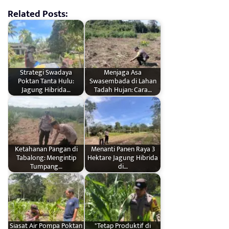
Related Posts:
Strategi Swadaya
Menjaga Asa
Poktan Tanta Hulu:
Swasembada di Lahan
Jagung Hibrida…
Tadah Hujan: Cara…
Ketahanan Pangan di
Menanti Panen Raya 3
Tabalong: Mengintip
Hektare Jagung Hibrida
Tumpang…
di…
Siasat Air Pompa Poktan
"Tetap Produktif di