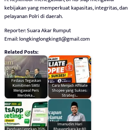
kebijakan yang memperkuat kapasitas, integritas, dan
pelayanan Polri di daerah.
Reporter: Suara Akar Rumput
Email: longkinglongking8@gmail.com
Related Posts:
Firdaus Tegaskan
Komitmen SMSI
Cara Menjadi Affiliate
Mengawal Pers
Shopee yang Sukses:
Merdeka…
Strategi…
Imanudin: Hari
Panduan Lengkap 2026,
Bhayangkara ke-80