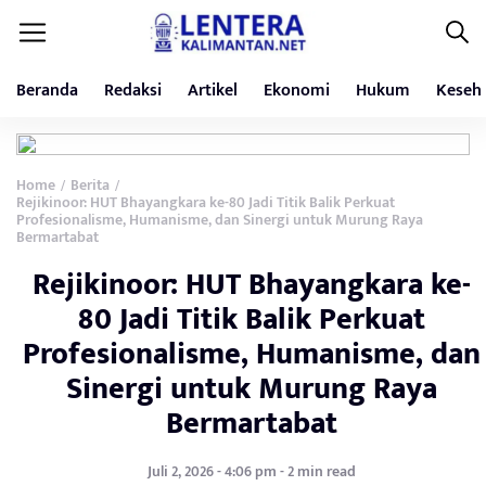
Beranda
Redaksi
Artikel
Ekonomi
Hukum
Keseh
Home
Berita
/
/
Rejikinoor: HUT Bhayangkara ke-80 Jadi Titik Balik Perkuat
Profesionalisme, Humanisme, dan Sinergi untuk Murung Raya
Bermartabat
Rejikinoor: HUT Bhayangkara ke-
80 Jadi Titik Balik Perkuat
Profesionalisme, Humanisme, dan
Sinergi untuk Murung Raya
Bermartabat
Juli 2, 2026 - 4:06 pm - 2 min read