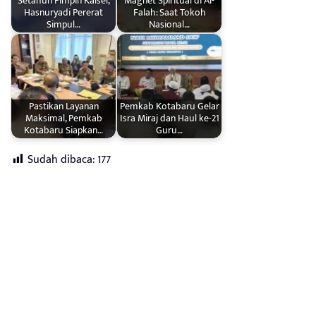
Setahun Pimpin Kalsel,
Magnet Spiritual di Al-
Hasnuryadi Pererat
Falah: Saat Tokoh
Simpul…
Nasional…
Pastikan Layanan
Pemkab Kotabaru Gelar
Maksimal, Pemkab
Isra Miraj dan Haul ke-21
Kotabaru Siapkan…
Guru…
Sudah dibaca:
177