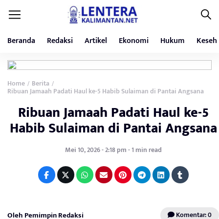
Beranda
Redaksi
Artikel
Ekonomi
Hukum
Keseh
Home
Berita
/
/
Ribuan Jamaah Padati Haul ke-5 Habib Sulaiman di Pantai Angsana
Ribuan Jamaah Padati Haul ke-5
Habib Sulaiman di Pantai Angsana
Mei 10, 2026 - 2:18 pm - 1 min read
Oleh Pemimpin Redaksi
Komentar: 0