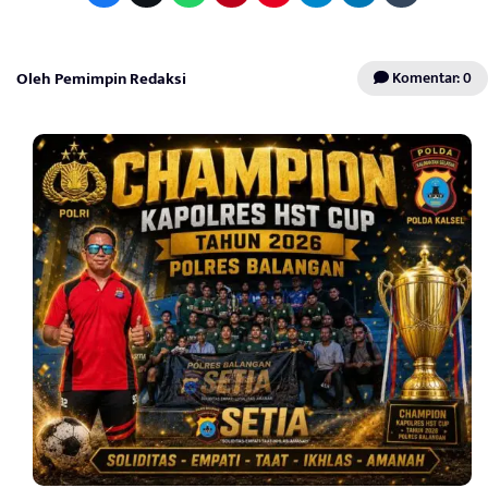
Oleh Pemimpin Redaksi
Komentar: 0