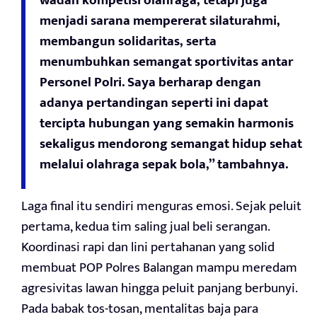
wadah kompetisi olahraga, tetapi juga
menjadi sarana mempererat silaturahmi,
membangun solidaritas, serta
menumbuhkan semangat sportivitas antar
Personel Polri. Saya berharap dengan
adanya pertandingan seperti ini dapat
tercipta hubungan yang semakin harmonis
sekaligus mendorong semangat hidup sehat
melalui olahraga sepak bola,” tambahnya.
Laga final itu sendiri menguras emosi. Sejak peluit
pertama, kedua tim saling jual beli serangan.
Koordinasi rapi dan lini pertahanan yang solid
membuat POP Polres Balangan mampu meredam
agresivitas lawan hingga peluit panjang berbunyi.
Pada babak tos-tosan, mentalitas baja para