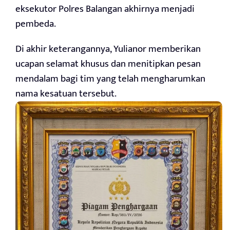
eksekutor Polres Balangan akhirnya menjadi
pembeda.
Di akhir keterangannya, Yulianor memberikan
ucapan selamat khusus dan menitipkan pesan
mendalam bagi tim yang telah mengharumkan
nama kesatuan tersebut.