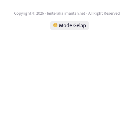
Copyright © 2026 - lenterakalimantan.net - All Right Reserved
Mode Gelap