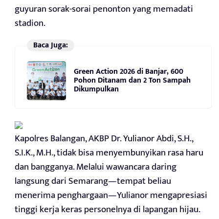
guyuran sorak-sorai penonton yang memadati
stadion.
Baca Juga:
Green Action 2026 di Banjar, 600
Pohon Ditanam dan 2 Ton Sampah
Dikumpulkan
Kapolres Balangan, AKBP Dr. Yulianor Abdi, S.H.,
S.I.K., M.H., tidak bisa menyembunyikan rasa haru
dan bangganya. Melalui wawancara daring
langsung dari Semarang—tempat beliau
menerima penghargaan—Yulianor mengapresiasi
tinggi kerja keras personelnya di lapangan hijau.