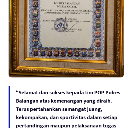
“Selamat dan sukses kepada tim POP Polres
Balangan atas kemenangan yang diraih.
Terus pertahankan semangat juang,
kekompakan, dan sportivitas dalam setiap
pertandingan maupun pelaksanaan tugas