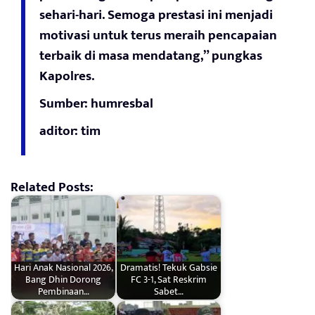
sehari-hari. Semoga prestasi ini menjadi
motivasi untuk terus meraih pencapaian
terbaik di masa mendatang,” pungkas
Kapolres.
Sumber: humresbal
aditor: tim
Related Posts:
Hari Anak Nasional 2026,
Dramatis! Tekuk Gabsie
Bang Dhin Dorong
FC 3-1, Sat Reskrim
Pembinaan…
Sabet…