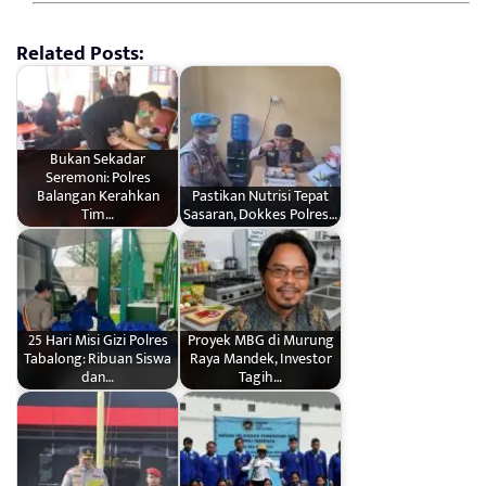
Related Posts:
Bukan Sekadar
Seremoni: Polres
Balangan Kerahkan
Pastikan Nutrisi Tepat
Tim…
Sasaran, Dokkes Polres…
25 Hari Misi Gizi Polres
Proyek MBG di Murung
Tabalong: Ribuan Siswa
Raya Mandek, Investor
dan…
Tagih…