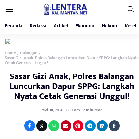
Beranda
Redaksi
Artikel
Ekonomi
Hukum
Keseh
Home
Balangan
/
/
Sasar Gizi Anak, Polres Balangan Luncurkan Dapur SPPG: Langkah Nyata
Cetak Generasi Unggul!
Sasar Gizi Anak, Polres Balangan
Luncurkan Dapur SPPG: Langkah
Nyata Cetak Generasi Unggul!
Mei 18, 2026 - 8:31 am - 2 min read