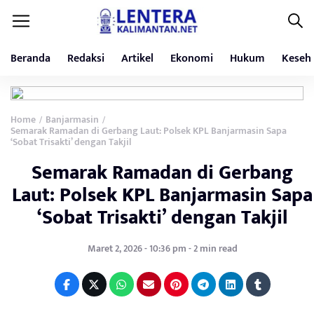
Beranda
Redaksi
Artikel
Ekonomi
Hukum
Keseh
Home
Banjarmasin
/
/
Semarak Ramadan di Gerbang Laut: Polsek KPL Banjarmasin Sapa
‘Sobat Trisakti’ dengan Takjil
Semarak Ramadan di Gerbang
Laut: Polsek KPL Banjarmasin Sapa
‘Sobat Trisakti’ dengan Takjil
Maret 2, 2026 - 10:36 pm - 2 min read