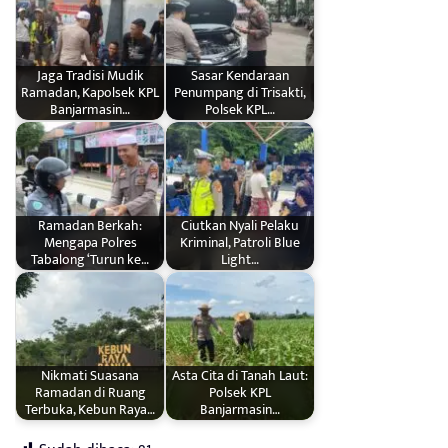
Jaga Tradisi Mudik
Sasar Kendaraan
Ramadan, Kapolsek KPL
Penumpang di Trisakti,
Banjarmasin…
Polsek KPL…
Ramadan Berkah:
Ciutkan Nyali Pelaku
Mengapa Polres
Kriminal, Patroli Blue
Tabalong ‘Turun ke…
Light…
Nikmati Suasana
Asta Cita di Tanah Laut:
Ramadan di Ruang
Polsek KPL
Terbuka, Kebun Raya…
Banjarmasin…