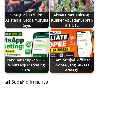
Sinergi di Hari Fitri:
Aksen Utara Kalteng:
Asisten III Setda Murung
Kunker Agustiar Sabran
Raya…
di HUT…
Panduan Lengkap 2026,
Cara Menjadi Affiliate
WhatsApp Marketing:
Shopee yang Sukses:
Cara…
Strategi…
Sudah dibaca:
433