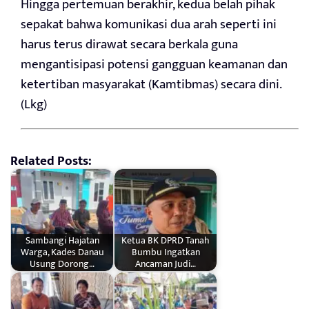
Hingga pertemuan berakhir, kedua belah pihak
sepakat bahwa komunikasi dua arah seperti ini
harus terus dirawat secara berkala guna
mengantisipasi potensi gangguan keamanan dan
ketertiban masyarakat (Kamtibmas) secara dini.
(Lkg)
Related Posts:
Sambangi Hajatan
Ketua BK DPRD Tanah
Warga, Kades Danau
Bumbu Ingatkan
Usung Dorong…
Ancaman Judi…