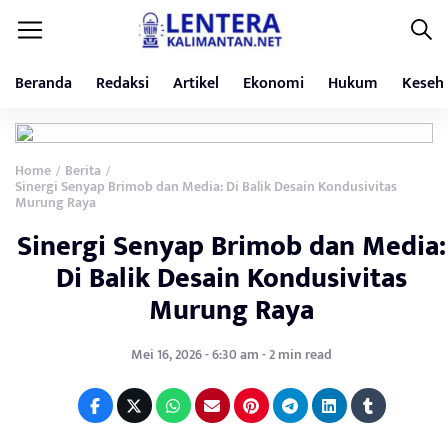
Beranda
Redaksi
Artikel
Ekonomi
Hukum
Keseh
Home
Berita
/
/
Sinergi Senyap Brimob dan Media: Di Balik Desain Kondusivitas
Murung Raya
Sinergi Senyap Brimob dan Media:
Di Balik Desain Kondusivitas
Murung Raya
Mei 16, 2026 - 6:30 am - 2 min read