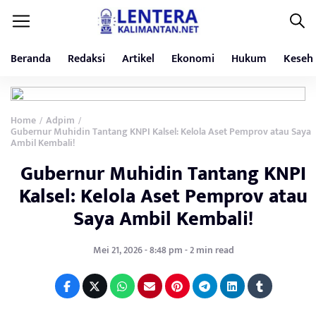
Beranda
Redaksi
Artikel
Ekonomi
Hukum
Keseh
Home
Adpim
/
/
Gubernur Muhidin Tantang KNPI Kalsel: Kelola Aset Pemprov atau Saya
Ambil Kembali!
Gubernur Muhidin Tantang KNPI
Kalsel: Kelola Aset Pemprov atau
Saya Ambil Kembali!
Mei 21, 2026 - 8:48 pm - 2 min read