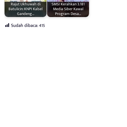
Rajut Ukhuwah di
SMSI Kerahkan 3.181
Batulicin: KNPI Kalsel
Media Siber Kawal
Gandeng…
Program Desa…
Sudah dibaca:
415