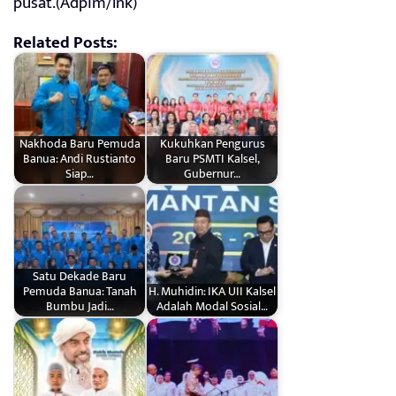
pusat.(Adpim/lnk)
Related Posts:
Nakhoda Baru Pemuda
Kukuhkan Pengurus
Banua: Andi Rustianto
Baru PSMTI Kalsel,
Siap…
Gubernur…
Satu Dekade Baru
Pemuda Banua: Tanah
H. Muhidin: IKA UII Kalsel
Bumbu Jadi…
Adalah Modal Sosial…