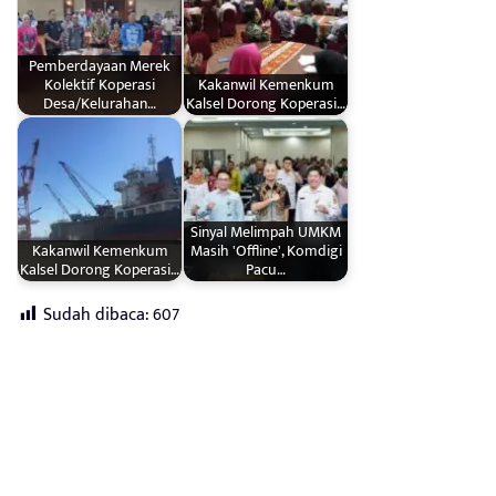
Pemberdayaan Merek
Kolektif Koperasi
Kakanwil Kemenkum
Desa/Kelurahan…
Kalsel Dorong Koperasi…
Sinyal Melimpah UMKM
Kakanwil Kemenkum
Masih 'Offline', Komdigi
Kalsel Dorong Koperasi…
Pacu…
Sudah dibaca:
607