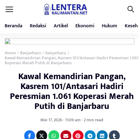
Beranda
Redaksi
Artikel
Ekonomi
Hukum
Keseh
Home
Banjarbaru
banjarbaru
/
/
/
Kawal Kemandirian Pangan, Kasrem 101/Antasari Hadiri Peresmian 1.061
Koperasi Merah Putih di Banjarbaru
Kawal Kemandirian Pangan,
Kasrem 101/Antasari Hadiri
Peresmian 1.061 Koperasi Merah
Putih di Banjarbaru
Mei 17, 2026 - 11:09 am - 2 min read