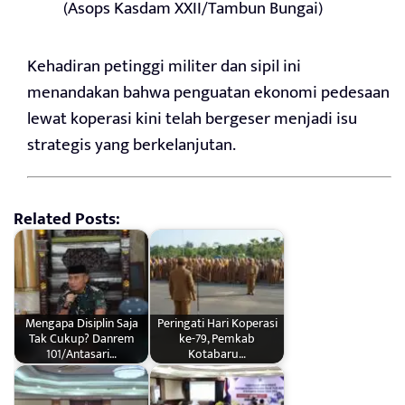
(Asops Kasdam XXII/Tambun Bungai)
Kehadiran petinggi militer dan sipil ini
menandakan bahwa penguatan ekonomi pedesaan
lewat koperasi kini telah bergeser menjadi isu
strategis yang berkelanjutan.
Related Posts:
Mengapa Disiplin Saja
Peringati Hari Koperasi
Tak Cukup? Danrem
ke-79, Pemkab
101/Antasari…
Kotabaru…